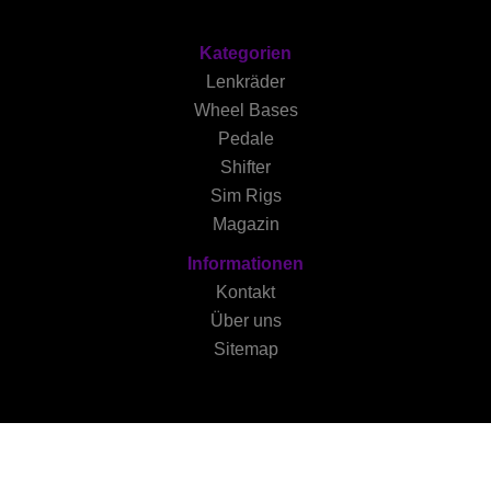
Kategorien
Lenkräder
Wheel Bases
Pedale
Shifter
Sim Rigs
Magazin
Informationen
Kontakt
Über uns
Sitemap
Copyright © Simrace.gg |
Impressum
|
Datenschutzerklärung