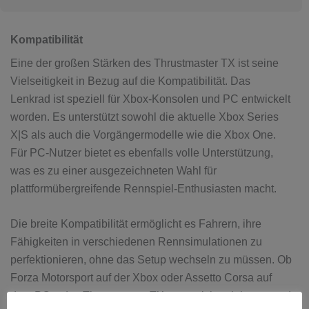
Kompatibilität
Eine der großen Stärken des Thrustmaster TX ist seine
Vielseitigkeit in Bezug auf die Kompatibilität. Das
Lenkrad ist speziell für Xbox-Konsolen und PC entwickelt
worden. Es unterstützt sowohl die aktuelle Xbox Series
X|S als auch die Vorgängermodelle wie die Xbox One.
Für PC-Nutzer bietet es ebenfalls volle Unterstützung,
was es zu einer ausgezeichneten Wahl für
plattformübergreifende Rennspiel-Enthusiasten macht.
Die breite Kompatibilität ermöglicht es Fahrern, ihre
Fähigkeiten in verschiedenen Rennsimulationen zu
perfektionieren, ohne das Setup wechseln zu müssen. Ob
Forza Motorsport auf der Xbox oder Assetto Corsa auf
dem PC – das Thrustmaster TX passt sich nahtlos an und