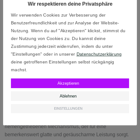
liefert in allen unterstützten Titeln ein konsistentes und
Wir respektieren deine Privatsphäre
hochwertiges Fahrgefühl.
Wir verwenden Cookies zur Verbesserung der
Benutzerfreundlichkeit und zur Analyse der Website-
Design und Aufbau
Nutzung. Wenn du auf "Akzeptieren" klickst, stimmst du
Das Herzstück des Thrustmaster TX ist zweifellos das
der Nutzung von Cookies zu. Du kannst deine
Lenkrad selbst. Mit einem Durchmesser von 28 cm und
Zustimmung jederzeit widerrufen, indem du unter
der hochwertigen Lederummantelung liegt es perfekt in
"Einstellungen" oder in unserer
Datenschutzerklärung
der Hand und vermittelt ein authentisches Rennsport-
deine getroffenen Einstellungen selbst rückgängig
Feeling. Die Metallkonstruktion sorgt für Stabilität und
machst.
Langlebigkeit, selbst bei intensiven Rennsessions.
Akzeptieren
Die Schaltwippen aus Metall sind präzise und
Ablehnen
reaktionsschnell, was besonders in Rennsituationen, die
EINSTELLUNGEN
schnelle Gangwechsel erfordern, von Vorteil ist. Das
Force-Feedback-System basiert auf einem
riemengetriebenen Mechanismus, der für eine
bemerkenswert glatte und geräuscharme Leistung sorgt.