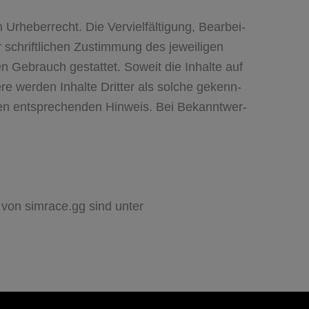
rhe­ber­recht. Die Ver­viel­fäl­ti­gung, Bear­bei­
schrift­li­chen Zustim­mung des jewei­li­gen
len Gebrauch gestat­tet. Soweit die Inhalte auf
ere wer­den Inhalte Drit­ter als sol­che gekenn­
inen ent­spre­chen­den Hin­weis. Bei Bekannt­wer­
on simrace.gg sind unter