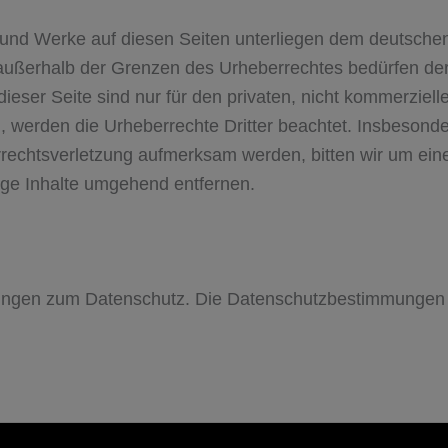
e und Werke auf die­sen Sei­ten unter­lie­gen dem deut­schen U
außer­halb der Gren­zen des Urhe­ber­rech­tes bedür­fen der 
­ser Seite sind nur für den pri­va­ten, nicht kom­mer­zi­el­
, wer­den die Urhe­ber­rechte Drit­ter beach­tet. Ins­be­son­d
r­rechts­ver­let­zung auf­merk­sam wer­den, bit­ten wir um e
­tige Inhalte umge­hend entfernen.
ngen zum Datenschutz. Die Datenschutzbestimmungen v