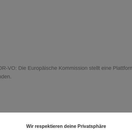
R-VO: Die Europäische Kommission stellt eine Plattform 
nden.
g­falt erstellt. Für die Rich­tig­keit, Voll­stän­dig­keit und 
Wir respektieren deine Privatsphäre
d wir gemäß § 7 Abs.1 TMG für eigene Inhalte auf die­sen S