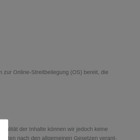
zur Online-Streitbeilegung (OS) bereit, die
Aktua­li­tät der Inhalte kön­nen wir jedoch keine
ei­ten nach den all­ge­mei­nen Geset­zen ver­ant­