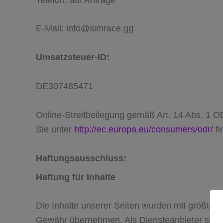
E-Mail: info@simrace.gg
Umsatzsteuer-ID:
DE307485471
Online-Streitbeilegung gemäß Art. 14 Abs. 1 OD
Sie unter
http://ec.europa.eu/consumers/odr/
fi
Haftungsausschluss:
Haf­tung für Inhalte
Die Inhalte unse­rer Sei­ten wur­den mit größ­ter Sor
Gewähr über­neh­men. Als Diens­te­an­bie­ter sin