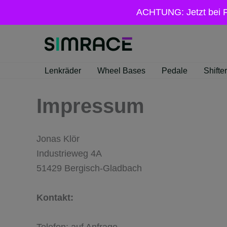
Zum
ACHTUNG: Jetzt bei 
Inhalt
springen
Lenkräder
Wheel Bases
Pedale
Shifter
Impressum
Jonas Klör
Industrieweg 4A
51429 Bergisch-Gladbach
Kontakt:
Telefon: auf Anfrage