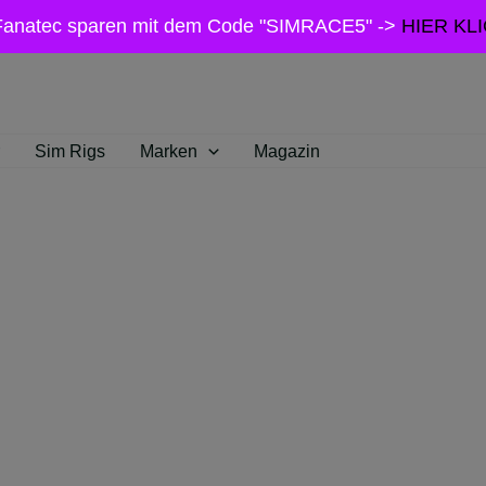
Fanatec sparen mit dem Code "SIMRACE5" ->
HIER KL
Sim Rigs
Marken
Magazin