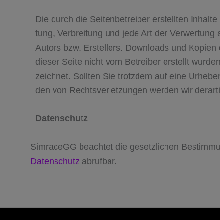
Die durch die Sei­ten­be­trei­ber erstell­ten Inhalt
tung, Ver­brei­tung und jede Art der Ver­wer­tung 
Autors bzw. Erstel­lers. Down­loads und Kopien die
die­ser Seite nicht vom Betrei­ber erstellt wur­den
zeich­net. Soll­ten Sie trotz­dem auf eine Urhe­be
den von Rechts­ver­let­zun­gen wer­den wir der­ar
Daten­schutz
SimraceGG beachtet die gesetzlichen Bestimmu
Datenschutz
abrufbar.