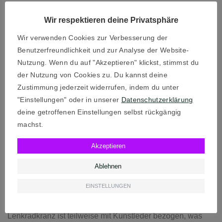
Eine für Playstation (PS4/PS5) und PC sowie eine
separate Version für Xbox und PC. Es ist wichtig, beim
Wir respektieren deine Privatsphäre
Kauf auf die richtige Variante zu achten, da sie nicht
Wir verwenden Cookies zur Verbesserung der
untereinander kompatibel sind. Die Vielseitigkeit, sowohl
Benutzerfreundlichkeit und zur Analyse der Website-
auf Konsolen als auch am PC einsetzbar zu sein, macht
Nutzung. Wenn du auf "Akzeptieren" klickst, stimmst du
das T248 zu einer attraktiven Option für Simracing-
der Nutzung von Cookies zu. Du kannst deine
Einsteiger, die flexibel bleiben möchten.
Zustimmung jederzeit widerrufen, indem du unter
"Einstellungen" oder in unserer
Datenschutzerklärung
Die Kompatibilität mit einer Vielzahl von Rennspielen ist
deine getroffenen Einstellungen selbst rückgängig
gegeben. Besonders gut integriert sich das Lenkrad in
machst.
Titel wie Gran Turismo 7, Assetto Corsa Competizione
Akzeptieren
oder F1 24. Hier können auch die erweiterten Features
wie das integrierte Display voll genutzt werden.
Ablehnen
Design und Aufbau
EINSTELLUNGEN
Das Design des T248 ist funktional und modern. Der
Lenkradkranz ist teilweise mit Kunstleder bezogen, was